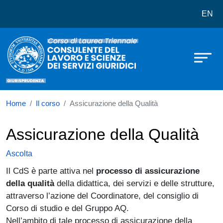
Corso di laurea in Consulente del L
Salta al contenuto principale
EN
Home
Il corso
Assicurazione della Qualità
Assicurazione della Qualità
Ascolta
Il CdS è parte attiva nel
processo di assicurazione
della qualità
della didattica, dei servizi e delle strutture,
attraverso l’azione del Coordinatore, del consiglio di
Corso di studio e del Gruppo AQ.
Nell’ambito di tale processo di assicurazione della