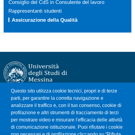
Consiglio del CdS in Consulente del lavoro
Rappresentanti studenti
Assicurazione della Qualità
Questo sito utilizza cookie tecnici, propri e di terze
Università degli Studi di Messina
parti, per garantire la corretta navigazione e
Piazza Pugliatti, 1 - 98122 Messina
analizzare il traffico e, con il tuo consenso, cookie di
Cod. Fiscale 80004070837
profilazione e altri strumenti di tracciamento di terzi
P.IVA 00724160833
per mostrare video e misurare l'efficacia delle attività
Centralino: 090 676 1
di comunicazione istituzionale. Puoi rifiutare i cookie
non necessari e di profilazione cliccando su “Rifiuta