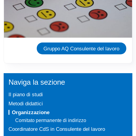
Gruppo AQ Consulente del lavoro
Naviga la sezione
Il piano di studi
Metodi didattici
Organizzazione
Comitato permanente di indirizzo
Coordinatore CdS in Consulente del lavoro