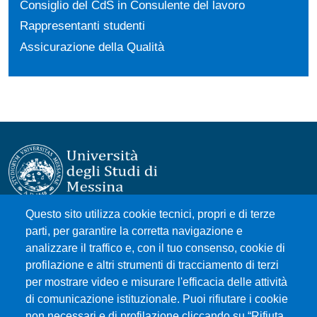
Consiglio del CdS in Consulente del lavoro
Rappresentanti studenti
Assicurazione della Qualità
Questo sito utilizza cookie tecnici, propri e di terze
Università degli Studi di Messina
parti, per garantire la corretta navigazione e
Piazza Pugliatti, 1 - 98122 Messina
analizzare il traffico e, con il tuo consenso, cookie di
Cod. Fiscale 80004070837
profilazione e altri strumenti di tracciamento di terzi
P.IVA 00724160833
per mostrare video e misurare l'efficacia delle attività
Centralino: 090 676 1
di comunicazione istituzionale. Puoi rifiutare i cookie
non necessari e di profilazione cliccando su “Rifiuta