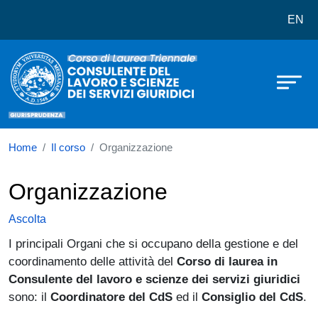
Corso di laurea in Consulente del L
Salta al contenuto principale
EN
Home
Il corso
Organizzazione
Organizzazione
Ascolta
I principali Organi che si occupano della gestione e del
coordinamento delle attività del
Corso di laurea in
Consulente del lavoro e scienze dei servizi giuridici
sono: il
Coordinatore del CdS
ed il
Consiglio del CdS
.