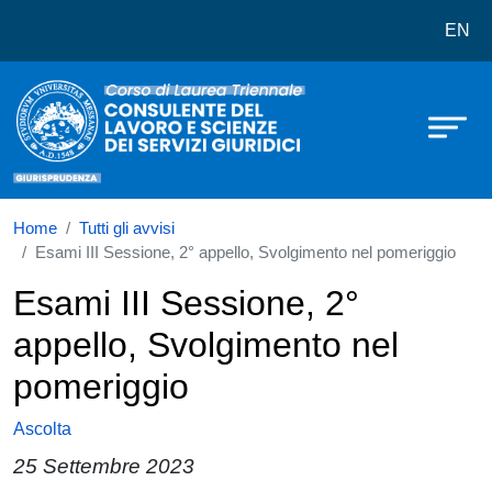
Corso di laurea in Consulente del L
Salta al contenuto principale
EN
Home
Tutti gli avvisi
Esami III Sessione, 2° appello, Svolgimento nel pomeriggio
Esami III Sessione, 2°
appello, Svolgimento nel
pomeriggio
Ascolta
25 Settembre 2023